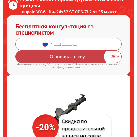
прицела
Leupold VX-6HD 4-24x52 SF CDS-ZL2 от 35 минут
Бесплатная консультация со
специалистом
Оставить заявку
Нажимая на кнопку "Оставить заявку" Вы соглашаетесь c
политикой
конфиденциальности
Скидка по
-20%
предварительной
записи на сайте