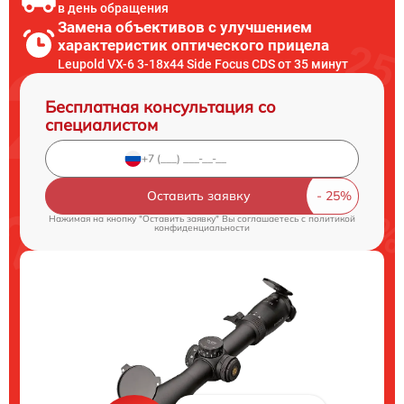
в день обращения
Замена объективов с улучшением
характеристик оптического прицела
Leupold VX-6 3-18x44 Side Focus CDS от 35 минут
Бесплатная консультация со
специалистом
Оставить заявку
Нажимая на кнопку "Оставить заявку" Вы соглашаетесь c
политикой
конфиденциальности