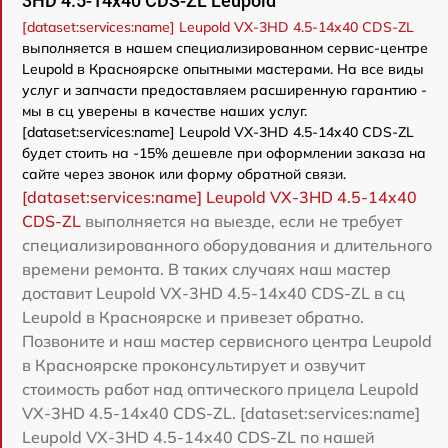
3HD 4.5-14x40 CDS-ZL Leupold
[dataset:services:name] Leupold VX-3HD 4.5-14x40 CDS-ZL
выполняется в нашем специализированном сервис-центре
Leupold в Красноярске опытными мастерами. На все виды
услуг и запчасти предоставляем расширенную гарантию -
мы в сц уверены в качестве наших услуг.
[dataset:services:name] Leupold VX-3HD 4.5-14x40 CDS-ZL
будет стоить на -15% дешевле при оформлении заказа на
сайте через звонок или форму обратной связи.
[dataset:services:name] Leupold VX-3HD 4.5-14x40
CDS-ZL
выполняется на выезде, если не требует
специализированного оборудования и длительного
времени ремонта. В таких случаях наш мастер
доставит Leupold VX-3HD 4.5-14x40 CDS-ZL в сц
Leupold в Красноярске и привезет обратно.
Позвоните и наш мастер сервисного центра Leupold
в Красноярске проконсультирует и озвучит
стоимость работ над оптического прицела Leupold
VX-3HD 4.5-14x40 CDS-ZL. [dataset:services:name]
Leupold VX-3HD 4.5-14x40 CDS-ZL по нашей